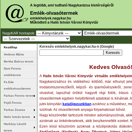
A legtöbb, ami tudható Nagykanizsa kistérségéről
Emlék-olvasótermek
emlekhelyek.nagykar.hu
Működteti a Halis István Városi Könyvtár
NagyKAR honlapok:
Keresés emlekhelyek.nagykar.hu-n (Google)
Kezdőlap
Ambrus Márta
Bertha Bulcsu terem
Kedves Olvasó
Dani Ferenc
emlékterem
A
Halis István Városi Könyvtár virtuális emlékhelye
Nagykanizsához és vidékéhez kötődő, már elhunyt jeles t
Fa Ede
irodalomszervezőkről, képző- és iparművészekről, zene
emlékolvasóterem
olvashat, lapozhat örökül hagyott régi fotók, írásos
Farkas Ferenc terem
olvasótermek egyben helytörténeti adatokat is kínálnak. A
Fejtő Ferenc
jutni könyvtári
katalógusunkban
azokhoz a művekhez, mely
szólnak. Az olvasótermek anyaga folyamatosan bővül.
Farkas Zsuzsa
Nagy köszönettel tartozunk minden adományozónak, akik
Halis István terem
azoknak az önkénteseknek, akik beszkennelték ezeket
Harkány László
Ezen kívül köszönöm azoknak a középiskolás diákoknak, 
terem
Stefániának (Stefinek), Nagy Tifaninak, Völgyi Vir