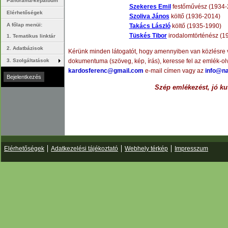
Panoráma-képalbum
Szekeres Emil
festőművész (1934-
Elérhetőségek
Szoliva János
költő (1936-2014)
A főlap menüi:
Takács László
költő (1935-1990)
Tüskés Tibor
irodalomtörténész (1
1. Tematikus linktár
2. Adatbázisok
Kérünk minden látogatót, hogy amennyiben van közlésre v
3. Szolgáltatások
dokumentuma (szöveg, kép, írás), keresse fel az emlék-ol
kardosferenc@gmail.com
e-mail címen vagy az
info@na
Szép emlékezést, jó ku
Elérhetőségek
Adatkezelési tájékoztató
Webhely térkép
Impresszum