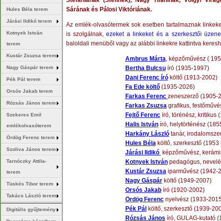
Sárának és Pálosi Viktóriának.
Hules Béla terem
Járási Ildikó terem
Az emlék-olvasótermek sok esetben tartalmaznak linkeke
Kotnyek István
is szolgálnak,
ezeket a linkeket és a szerkesztői üzen
baloldali menüből vagy az alábbi linkekre kattintva kereshe
terem
Kustár Zsuzsa terem
Ambrus Márta
,
képzőművész ( 1953
Nagy Gáspár terem
Bertha Bulcsu
író (1935-1997)
Dani Ferenc író
költő (1913-2002)
Pék Pál terem
Fa Ede költő
(1935-2026)
Orsós Jakab terem
Farkas Ferenc
zeneszerző (1905-
Rózsás János terem
Farkas Zsuzsa
grafikus, festőművé
Fejtő Ferenc
író, törénész, kritikus
Szekeres Emil
Halis István
író, helytörténész (18
emlékolvasóterem
Harkány László
tanár, irodalomsze
Ördög Ferenc terem
Hules Béla
költő, szerkesztő (1953 
Szoliva János terem
Járási Ildikó
képzőművész, kerámi
Tarnóczky Attila-
Kotnyek István
pedagógus, nevelé
Kustár Zsuzsa
iparművész (1942-
terem
Nagy Gáspár
költő (1949-2007)
Tüskés Tibor terem
Orsós Jakab
író (1920-2002)
Takács László terem
Ördög Ferenc
nyelvész (1933-2015
Pék Pál
költő, szerkesztő (1939-20
Digitális gyűjtemény
Rózsás János
író, GULAG-kutató (