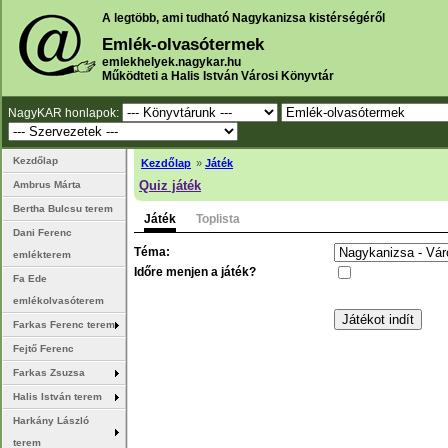
A legtöbb, ami tudható Nagykanizsa kistérségéről
Emlék-olvasótermek
emlekhelyek.nagykar.hu
Működteti a Halis István Városi Könyvtár
NagyKAR honlapok:
Kezdőlap
Kezdőlap
»
Játék
Quiz játék
Ambrus Márta
Bertha Bulcsu terem
Játék
Toplista
Dani Ferenc
Téma:
emlékterem
Időre menjen a játék?
Fa Ede
emlékolvasóterem
Farkas Ferenc terem
Fejtő Ferenc
Farkas Zsuzsa
Halis István terem
Harkány László
terem