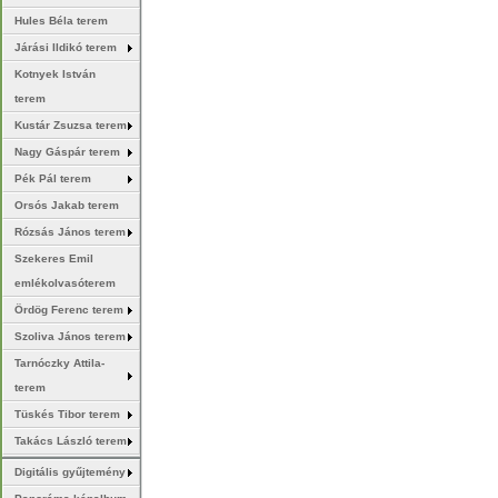
Hules Béla terem
Járási Ildikó terem
Kotnyek István
terem
Kustár Zsuzsa terem
Nagy Gáspár terem
Pék Pál terem
Orsós Jakab terem
Rózsás János terem
Szekeres Emil
emlékolvasóterem
Ördög Ferenc terem
Szoliva János terem
Tarnóczky Attila-
terem
Tüskés Tibor terem
Takács László terem
Digitális gyűjtemény