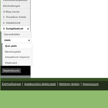
Panoráma-képalbum
Elérhetőségek
A főlap menüi:
1. Tematikus linktár
2. Adatbázisok
3. Szolgáltatások
Üzenetküldés
Játék
Quiz játék
Memóriajáték
települések képeivel
Képkirakó
Elérhetőségek
Adatkezelési tájékoztató
Webhely térkép
Impresszum