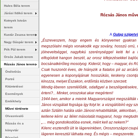
Hules Béla terem
Járási Ildikó terem
Rózsás János művei
Kotnyek István
terem
A
Gulag szigetv
Kustár Zsuzsa terem
„Észreveszem, hogy engem és könyvemet gyakran fi
Nagy Gáspár terem
megszólalni mégis vonakodik egy sovány, hosszú orrú, ny
Pék Pál terem
jólneveltséggel, nagyfokú szerénységgel kelti fel 
Orsós Jakab terem
elfogódott hangon beszél, az orosz kifejezésekkel bajló
bocsánatkérőleg mosolyog. Kiderül, hogy – magyar, és R
Rózsás János terem
Csak huszonöt éves, de hiányzik a fiatalos pír az arcáról
Önéletírás
egyenesen a koponyájának hosszúkás, keskeny csontjai
Portré
kínozza, melyet Északon, erdőirtás közben szerzett.
Kitüntetései
Mindig éberen szemlélődik, odafigyel a beszélgetésekre,
érteni?... Minket, oroszokat akar megérteni!
Események
1944-ben, amikor a mieink Magyarországot megszállták és 
Emlékhely
János vizsgálati fogsága így folyt le: a vizsgálóbíró egy 
Művei története
aztán Sztálin halála után Jánost rehabilitálták, akkoriba
kellene kérni az ítélet másolatát magyarul, hogy megtudná: 
Olvasnivaló
„… még gondolkodóba esnek, miért kell az nekem?”
Rózsás és a
Kilenc esztendőt ült le lágereinkben, Oroszországot csup
könyvtár
lágeren keresztül láthatta meg. És mégis – megszerette.
Búcsúzó