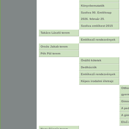
Könyvbemutatók
Szoliva 90. Emléknap
2026. február 25.
Szoliva emlékest 2015
Takács László terem
Emlékező rendezvények
Orsós Jakab terem
Pék Pál terem
Önálló kötetek
Dedikációk
Emlékező rendezvények
Képes irodalmi életrajz
Ottho
gyer
Gimná
A pe
A gim
Első
Nagy Gáspár terem