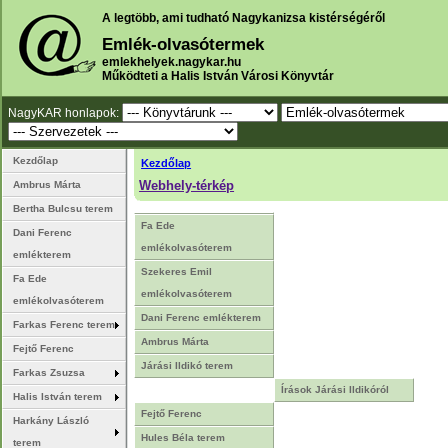
A legtöbb, ami tudható Nagykanizsa kistérségéről
Emlék-olvasótermek
emlekhelyek.nagykar.hu
Működteti a Halis István Városi Könyvtár
NagyKAR honlapok:
Kezdőlap
Kezdőlap
Webhely-térkép
Ambrus Márta
Bertha Bulcsu terem
Fa Ede
Dani Ferenc
emlékolvasóterem
emlékterem
Szekeres Emil
Fa Ede
emlékolvasóterem
emlékolvasóterem
Dani Ferenc emlékterem
Farkas Ferenc terem
Ambrus Márta
Fejtő Ferenc
Járási Ildikó terem
Farkas Zsuzsa
Írások Járási Ildikóról
Halis István terem
Fejtő Ferenc
Harkány László
Hules Béla terem
terem