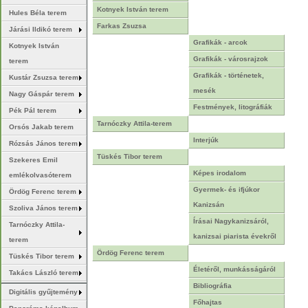
Kotnyek István terem
Hules Béla terem
Farkas Zsuzsa
Járási Ildikó terem
Grafikák - arcok
Kotnyek István
Grafikák - városrajzok
terem
Grafikák - történetek,
Kustár Zsuzsa terem
mesék
Nagy Gáspár terem
Festmények, litográfiák
Pék Pál terem
Tarnóczky Attila-terem
Orsós Jakab terem
Interjúk
Rózsás János terem
Tüskés Tibor terem
Szekeres Emil
Képes irodalom
emlékolvasóterem
Gyermek- és ifjúkor
Ördög Ferenc terem
Kanizsán
Szoliva János terem
Írásai Nagykanizsáról,
Tarnóczky Attila-
kanizsai piarista évekről
terem
Ördög Ferenc terem
Tüskés Tibor terem
Életéről, munkásságáról
Takács László terem
Bibliográfia
Digitális gyűjtemény
Főhajtas