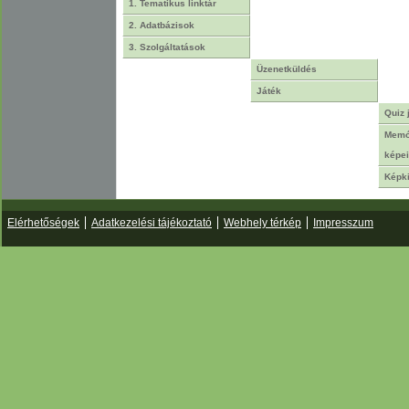
1. Tematikus linktár
2. Adatbázisok
3. Szolgáltatások
Üzenetküldés
Játék
Quiz 
Memór
képei
Képk
Elérhetőségek
Adatkezelési tájékoztató
Webhely térkép
Impresszum