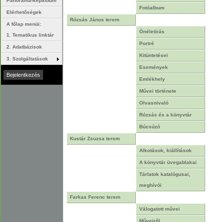
Panoráma-képalbum
Fotóalbum
Elérhetőségek
Rózsás János terem
A főlap menüi:
Önéletírás
1. Tematikus linktár
Portré
2. Adatbázisok
Kitüntetései
3. Szolgáltatások
Események
Emlékhely
Művei története
Olvasnivaló
Rózsás és a könyvtár
Búcsúzó
Kustár Zsuzsa terem
Alkotások, kiállítások
A könyvtár üvegablakai
Tárlatok katalógusai,
meghívói
Farkas Ferenc terem
Válogatott művei
Műveiről