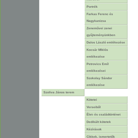
Portrék
Farkas Ferenc és
Nagykanizsa
Zeneművei zenei
gyűjteményünkben
Dalos László emlékezése
Kocsár MIklós
emlékezése
Petrovics Emíl
emlékezései
Szokolay Sándor
emlékezése
Szoliva János terem
Kötetei
Verseiből
Élet- és családtörténet
Dedikált kötetek
Kézírások
Cikkek, ismertetők