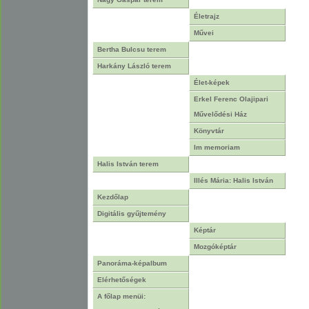
Életrajz
Művei
Bertha Bulcsu terem
Harkány László terem
Élet-képek
Erkel Ferenc Olajipari
Művelődési Ház
Könyvtár
Im memoriam
Halis István terem
Illés Mária: Halis István
Kezdőlap
Digitális gyűjtemény
Képtár
Mozgóképtár
Panoráma-képalbum
Elérhetőségek
A főlap menüi: