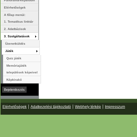
Panoráma-képalbum
Elérhetőségek
A főlap menüi:
1. Tematikus linktár
2. Adatbázisok
3. Szolgáltatások
Üzenetküldés
Játék
Quiz játék
Memóriajáték
települések képeivel
Képkirakó
Elérhetőségek
Adatkezelési tájékoztató
Webhely térkép
Impresszum