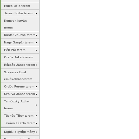
Hules Béla terem
Járási Ildikó terem
Kotnyek István
terem
Kustár Zsuzsa terem
Nagy Gáspár terem
Pék Pál terem
Orsós Jakab terem
Rózsás János terem
Szekeres Emil
emlékolvasóterem
Ördög Ferenc terem
Szoliva János terem
Tarnóczky Attila-
terem
Tüskés Tibor terem
Takács László terem
Digitális gyűjtemény