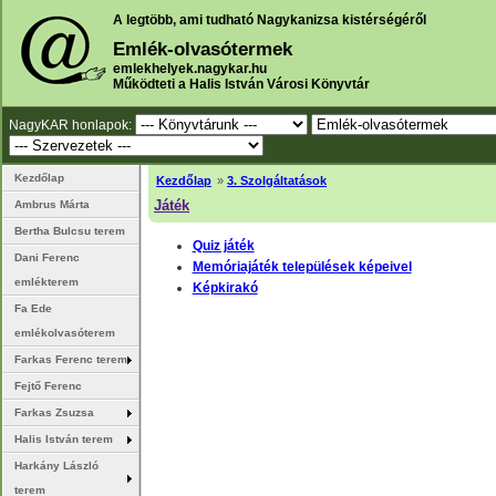
A legtöbb, ami tudható Nagykanizsa kistérségéről
Emlék-olvasótermek
emlekhelyek.nagykar.hu
Működteti a Halis István Városi Könyvtár
NagyKAR honlapok:
Kezdőlap
Kezdőlap
»
3. Szolgáltatások
Játék
Ambrus Márta
Bertha Bulcsu terem
Quiz játék
Dani Ferenc
Memóriajáték települések képeivel
emlékterem
Képkirakó
Fa Ede
emlékolvasóterem
Farkas Ferenc terem
Fejtő Ferenc
Farkas Zsuzsa
Halis István terem
Harkány László
terem