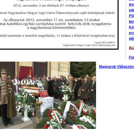
le
to
PO
be
Kö
erd
pl
Bú
Fü
Magyarok Világszöv