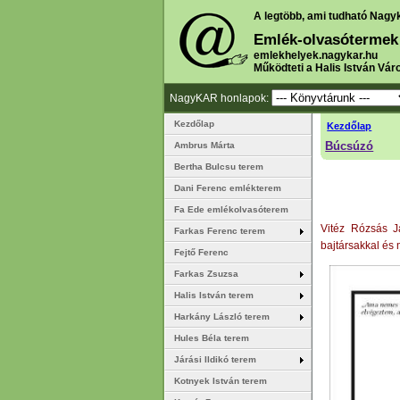
A legtöbb, ami tudható Nagy
Emlék-olvasótermek
emlekhelyek.nagykar.hu
Működteti a Halis István Vár
NagyKAR honlapok:
Kezdőlap
Kezdőlap
Búcsúzó
Ambrus Márta
Bertha Bulcsu terem
Dani Ferenc emlékterem
Fa Ede emlékolvasóterem
Vitéz Rózsás J
Farkas Ferenc terem
bajtársakkal és m
Fejtő Ferenc
Farkas Zsuzsa
Halis István terem
Harkány László terem
Hules Béla terem
Járási Ildikó terem
Kotnyek István terem