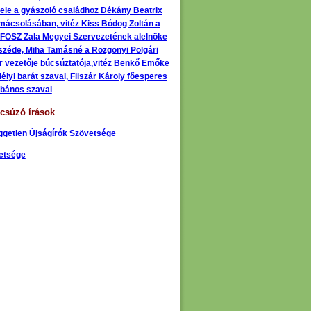
vele a gyászoló családhoz Dékány Beatrix
lmácsolásában, vitéz Kiss Bódog Zoltán a
FOSZ Zala Megyei Szervezetének alelnöke
széde, Miha Tamásné a Rozgonyi Polgári
r vezetője búcsúztatója,vitéz Benkő Emőke
élyi barát szavai, Fliszár Károly főesperes
ébános szavai
csúzó írások
ggetlen Újságírók Szövetsége
etsége