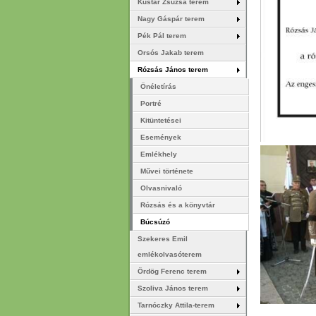
Kustár Zsuzsa terem
Nagy Gáspár terem
Pék Pál terem
Orsós Jakab terem
Rózsás János terem
Önéletírás
Portré
Kitüntetései
Események
Emlékhely
Művei története
Olvasnivaló
Rózsás és a könyvtár
Búcsúzó
Szekeres Emil
emlékolvasóterem
Ördög Ferenc terem
Szoliva János terem
Tarnóczky Attila-terem