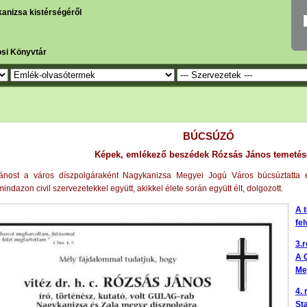
kanizsa kistérségéről
osi Könyvtár
BÚCSÚZÓ
Képek, emlékező beszédek Rózsás János temetés
ánost a város díszpolgáraként Nagykanizsa Megyei Jogú Város búcsúztatta el
indazon civil szervezetekkel együtt, akikkel élete során együtt élt, dolgozott.
A t
fe
3.r
A 
Me
4. 
St