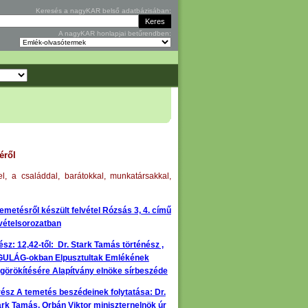
Keresés a nagyKAR belső adatbázisában:
A nagyKAR honlapjai betűrendben:
éről
, a családdal, barátokkal, munkatársakkal,
emetésről készült felvétel Rózsás 3, 4. című
lvételsorozatban
ész: 12,42-től: Dr. Stark Tamás történész ,
GULÁG-okban Elpusztultak Emlékének
görökítésére Alapítvány elnöke sírbeszéde
rész A temetés beszédeinek folytatása: Dr.
ark Tamás, Orbán Viktor miniszternelnök úr