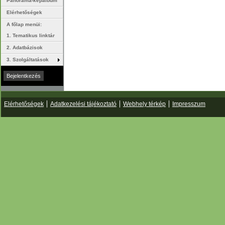
Panoráma-képalbum
Elérhetőségek
A főlap menüi:
1. Tematikus linktár
2. Adatbázisok
3. Szolgáltatások
Elérhetőségek
Adatkezelési tájékoztató
Webhely térkép
Impresszum