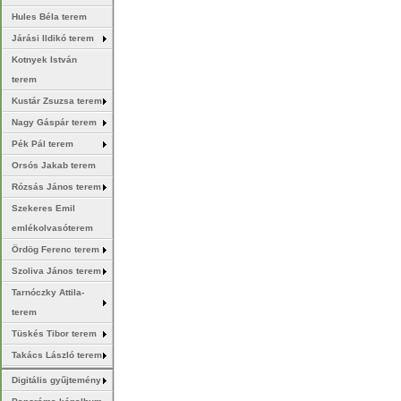
Hules Béla terem
Járási Ildikó terem
Kotnyek István
terem
Kustár Zsuzsa terem
Nagy Gáspár terem
Pék Pál terem
Orsós Jakab terem
Rózsás János terem
Szekeres Emil
emlékolvasóterem
Ördög Ferenc terem
Szoliva János terem
Tarnóczky Attila-
terem
Tüskés Tibor terem
Takács László terem
Digitális gyűjtemény