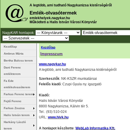
A legtöbb, ami tudható Nagykanizsa kistérségéről
Emlék-olvasótermek
emlekhelyek.nagykar.hu
Működteti a Halis István Városi Könyvtár
NagyKAR honlapok:
Kezdőlap
Kezdőlap
Impresszum
Ambrus Márta
Bertha Bulcsu terem
www.nagykar.hu
Dani Ferenc
A legtöbb, ami tudható Nagykanizsa kistérségéről
emlékterem
Szerkesztők
: NK-KSZR munkatársai
Fa Ede
Felelős kiadó
: Czupi Gyula ny. igazgató
emlékolvasóterem
Farkas Ferenc terem
Kiadó:
Halis István Városi Könyvtár
Fejtő Ferenc
8800 Nagykanizsa, Kálvin tér 5.
Farkas Zsuzsa
Tel.: (93) 510-024
Halis István terem
URL:
www.hivk.hu
Harkány László
A honlapot készítette
:
WebLab Informatika Kft.
terem