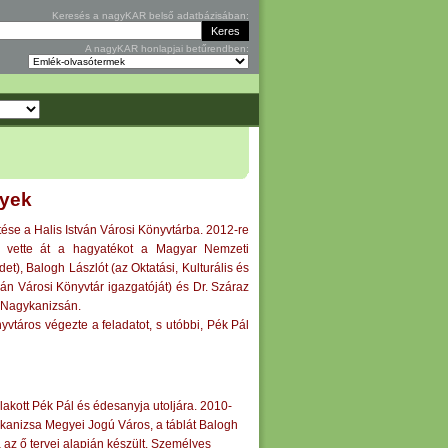
Keresés a nagyKAR belső adatbázisában:
A nagyKAR honlapjai betűrendben:
nyek
tése a Halis István Városi Könyvtárba. 2012-re
or vette át a hagyatékot a Magyar Nemzeti
et), Balogh Lászlót (az Oktatási, Kulturális és
ván Városi Könyvtár igazgatóját) és Dr. Száraz
y Nagykanizsán.
vtáros végezte a feladatot, s utóbbi, Pék Pál
lakott Pék Pál és édesanyja utoljára. 2010-
ykanizsa Megyei Jogú Város, a táblát Balogh
a az ő tervei alapján készült. Személyes