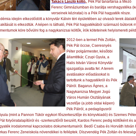
Takács László költő
,
, Pék Pál tanártársa a Mező
Ferenc Gimnáziumban és barátja vershagyatéka (kö
verseinek kéziratai) is a Pék Pál hagyaték része.
démia idején elkezdődött a könyvtár Kálvin téri épületében az olvasói terek átala
akítását is elkezdtük.
A képen is látható, Pék Pál hagyatékából származó bútorok ma 
umentumok köre bővülni fog
a nagykanizsai költők, írók köteteinek helyismereti pél
2012-ben a termet Pék Zoltán,
Pék Pál öccse, Cseresnyés
Péter polgármester, későbbi
államtitkár, Czupi Gyula, a
Halis István Városi Könyvtár
igazgatója avatta fel. A terem
avatásakor előadásokat is
tartottunk a hagyatékról és Pék
Pálról. Bagarus Ágnes, a
Nagykanizsa Megyei Jogú
Város Humán Osztályának
vezetője (a jobb oldai képen)
Pék Pálról, a pedagógusról
Gyula (mint a Pannon Tükör egykori főszerkesztője és könyvkiadó) és Szemes Péter
Pál folyóiratalapítóról és -szerkesztőről beszélt, Kardos Ferenc pedig költőként és 
 hagyaték irodalommal kapcsolatos dokumentumairól. Bedő Csaba és Horváth István
rkas Ferenc Zeneiskola növendékei is felléptek. Díszvendég Pék Zoltán és felesége 