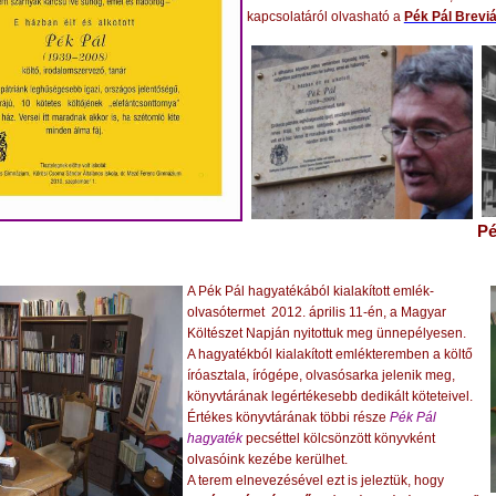
kapcsolatáról olvasható a
Pék Pál Brevi
Pé
A Pék Pál hagyatékából kialakított emlék-
olvasótermet 2012. április 11-én, a Magyar
Költészet Napján nyitottuk meg ünnepélyesen.
A hagyatékból kialakított emlékteremben a költő
íróasztala, írógépe, olvasósarka jelenik meg,
könyvtárának legértékesebb dedikált köteteivel.
Értékes könyvtárának többi része
Pék Pál
hagyaték
pecséttel kölcsönzött könyvként
olvasóink kezébe kerülhet.
A terem elnevezésével ezt is jeleztük, hogy