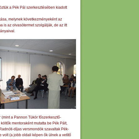
ztük a Pék Pál szerkesztésében kiadott
kítása, melynek következményeként az
is az olvasótermet szolgálják, de az itt
dányaival.
 (mint a Pannon Tükör főszerkesztő-
a költők mentoraként mutatta be Pék Pált,
 Radnóti-díjas versmondók szavaltak Pék-
volt (a jobb oldali képen ők ülnek a vetítő