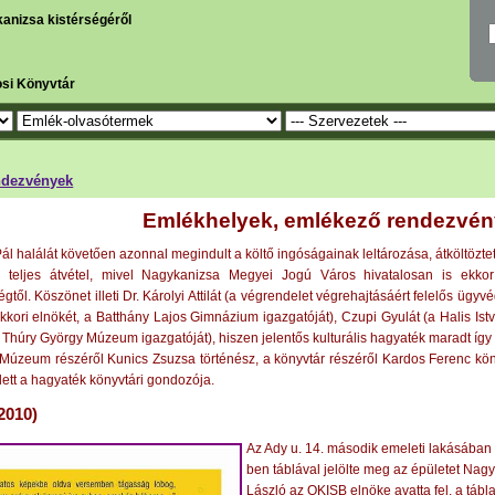
kanizsa kistérségéről
osi Könyvtár
ndezvények
Emlékhelyek, emlékező rendezvé
l halálát követően azonnal megindult a költő ingóságainak leltározása, átköltözte
a teljes átvétel, mivel Nagykanizsa Megyei Jogú Város hivatalosan is ekk
ől. Köszönet illeti Dr. Károlyi Attilát (a végrendelet végrehajtásáért felelős ügyvéd
kkori elnökét, a Batthány Lajos Gimnázium igazgatóját), Czupi Gyulát (a Halis Ist
a Thúry György Múzeum igazgatóját), hiszen jelentős kulturális hagyaték maradt íg
Múzeum részéről Kunics Zsuzsa történész, a könyvtár részéről Kardos Ferenc köny
 lett a hagyaték könyvtári gondozója.
2010)
Az Ady u. 14. második emeleti lakásában 
ben táblával jelölte meg az épületet Nag
László az OKISB elnöke avatta fel, a tábl