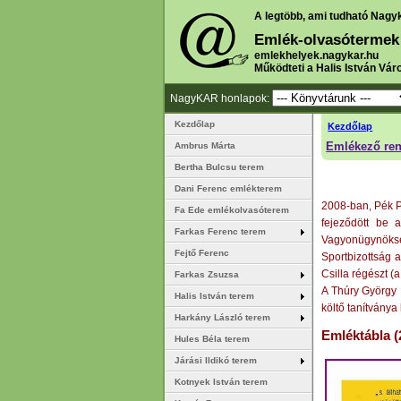
A legtöbb, ami tudható Nagy
Emlék-olvasótermek
emlekhelyek.nagykar.hu
Működteti a Halis István Vár
NagyKAR honlapok:
Kezdőlap
Kezdőlap
Emlékező re
Ambrus Márta
Bertha Bulcsu terem
Dani Ferenc emlékterem
2008-ban, Pék Pá
Fa Ede emlékolvasóterem
fejeződött be 
Farkas Ferenc terem
Vagyonügynökségt
Fejtő Ferenc
Sportbizottság a
Csilla régészt (
Farkas Zsuzsa
A Thúry György 
Halis István terem
költő tanítványa
Harkány László terem
Emléktábla (
Hules Béla terem
Járási Ildikó terem
Kotnyek István terem