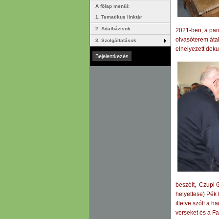
A főlap menüi:
1. Tematikus linktár
2. Adatbázisok
2021-ben, a pan
olvasóterem átal
3. Szolgáltatások
elhelyezett dok
beszélt, Czupi 
helyettese) Pék 
illetve szólt a
verseket és a Fa