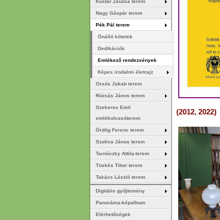
Kustár Zsuzsa terem
Nagy Gáspár terem
Pék Pál terem
Önálló kötetek
Dedikációk
Emlékező rendezvények
Képes irodalmi életrajz
Orsós Jakab terem
Rózsás János terem
Szekeres Emil
(2012, 2022)
emlékolvasóterem
Ördög Ferenc terem
Szoliva János terem
Tarnóczky Attila-terem
Tüskés Tibor terem
Takács László terem
Digitális gyűjtemény
Panoráma-képalbum
Elérhetőségek