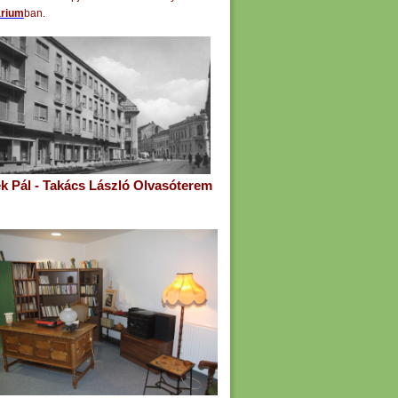
árium
ban.
k Pál - Takács László Olvasóterem