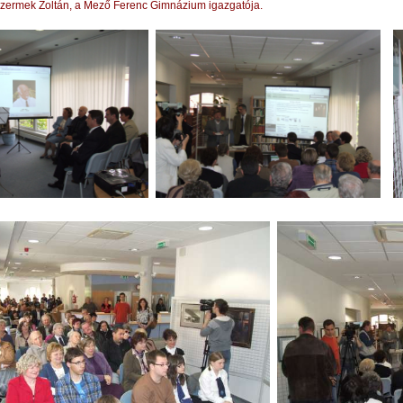
e Szermek Zoltán, a Mező Ferenc Gimnázium igazgatója.