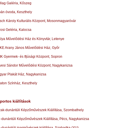
llag Galéria, Kőszeg
án óvoda, Keszthely
sch Károly Kulturális Központ, Mosonmagyaróvár
osi Geléria, Kalocsa
lya Művelődési Ház és Könyvtár, Letenye
E Arany János Művelődési Ház, Győr
K Gyermek- és Ifjúsági Központ, Sopron
esi Sándor Művelődési Központ, Nagykanizsa
yar Plakát Ház, Nagykanizsa
aton Színház, Keszthely
portos kiállítások
ak-dunántúli Képzőművészek Kiállítása, Szombathely
-dunántúli Képzőművészek Kiállítása, Pécs, Nagykanizsa
-dunántúli iparművészek kiállítása, Szabadka (YU)