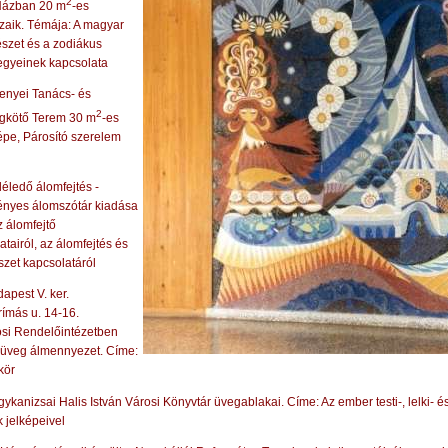
2
 Házban 20 m
-es
aik. Témája: A magyar
zet és a zodiákus
jegyeinek kapcsolata
enyei Tanács- és
2
gkötő Terem 30 m
-es
pe, Párosító szerelem
éledő álomfejtés -
nyes álomszótár kiadása
 álomfejtő
atairól, az álomfejtés és
szet kapcsolatáról
apest V. ker.
ímás u. 14-16.
si Rendelőintézetben
 üveg álmennyezet. Címe:
kör
ykanizsai Halis István Városi Könyvtár üvegablakai. Címe: Az ember testi-, lelki- 
 jelképeivel