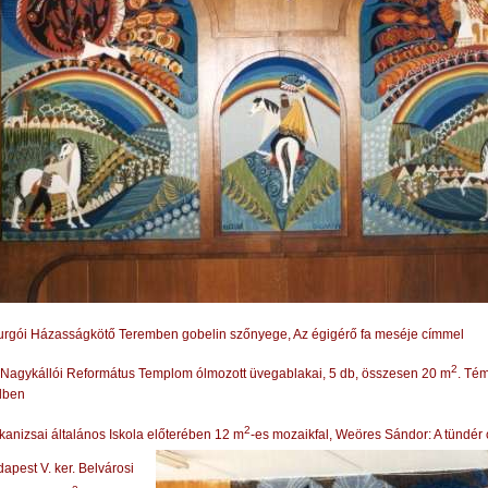
rgói Házasságkötő Teremben gobelin szőnyege, Az égigérő fa meséje címmel
2
Nagykállói Református Templom ólmozott üvegablakai, 5 db, összesen 20 m
. Té
dben
2
kanizsai általános Iskola előterében 12 m
-es mozaikfal, Weöres Sándor: A tündér
apest V. ker. Belvárosi