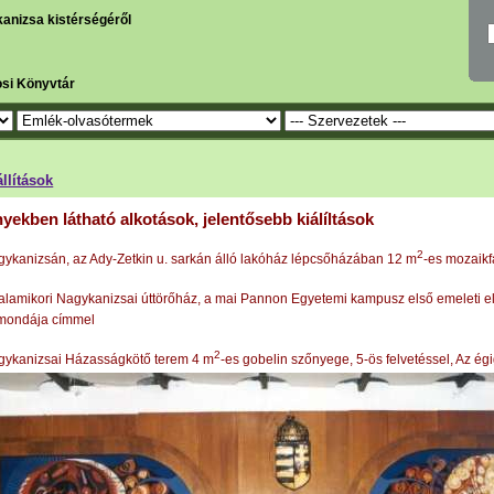
kanizsa kistérségéről
osi Könyvtár
állítások
ekben látható alkotások, jelentősebb kiálíltások
2
ykanizsán, az Ady-Zetkin u. sarkán álló lakóház lépcsőházában 12 m
-es mozaikf
alamikori Nagykanizsai úttörőház, a mai Pannon Egyetemi kampusz első emeleti 
mondája címmel
2
ykanizsai Házasságkötő terem 4 m
-es gobelin szőnyege, 5-ös felvetéssel, Az é