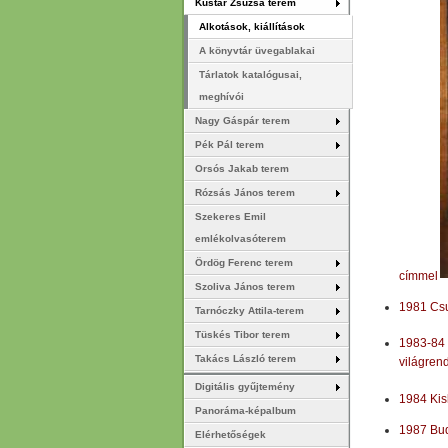
Kustár Zsuzsa terem
Alkotások, kiállítások
A könyvtár üvegablakai
Tárlatok katalógusai,
meghívói
Nagy Gáspár terem
Pék Pál terem
Orsós Jakab terem
Rózsás János terem
Szekeres Emil
emlékolvasóterem
Ördög Ferenc terem
címmel
Szoliva János terem
1981 Csu
Tarnóczky Attila-terem
Tüskés Tibor terem
1983-84 
Takács László terem
világren
Digitális gyűjtemény
1984 Kis
Panoráma-képalbum
1987 Bud
Elérhetőségek