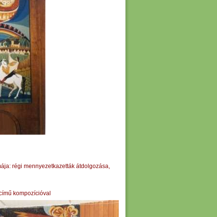
mája: régi mennyezetkazetták átdolgozása,
 című kompozícióval