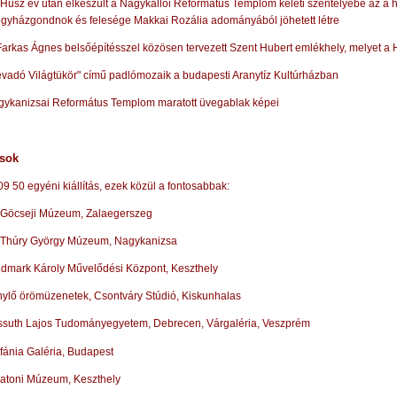
Húsz év után elkészült a Nagykállói Református Templom keleti szentélyébe az a 
gyházgondnok és felesége Makkai Rozália adományából jöhetett létre
Farkas Ágnes belsőépítésszel közösen tervezett Szent Hubert emlékhely, melyet a HM
vadó Világtükör" című padlómozaik a budapesti Aranytíz Kultúrházban
ykanizsai Református Templom maratott üvegablak képei
ások
9 50 egyéni kiállítás, ezek közül a fontosabbak:
Göcseji Múzeum, Zalaegerszeg
 Thúry György Múzeum, Nagykanizsa
dmark Károly Művelődési Központ, Keszthely
ylő örömüzenetek, Csontváry Stúdió, Kiskunhalas
suth Lajos Tudományegyetem, Debrecen, Várgaléria, Veszprém
fánia Galéria, Budapest
atoni Múzeum, Keszthely