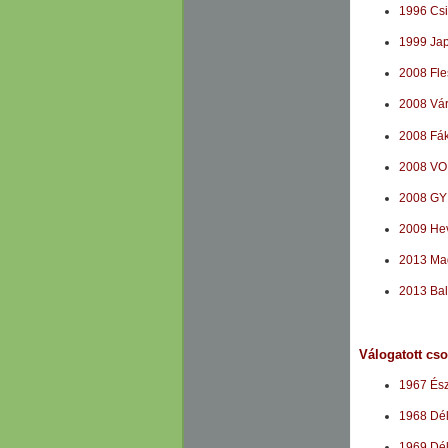
1996 Csi
1999 Jap
2008 Fle
2008 Vár
2008 Fák
2008 VOK
2008 GYI
2009 Hev
2013 Mag
2013 Bal
Válogatott cso
1967 Ész
1968 Dél
1969 Dél