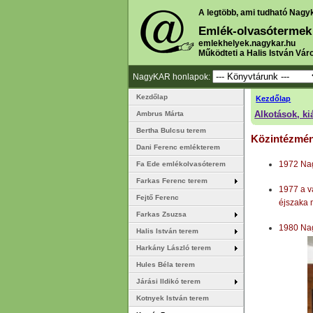
A legtöbb, ami tudható Nagy
Emlék-olvasótermek
emlekhelyek.nagykar.hu
Működteti a Halis István Vár
NagyKAR honlapok:
Kezdőlap
Kezdőlap
Alkotások, ki
Ambrus Márta
Bertha Bulcsu terem
Közintézmény
Dani Ferenc emlékterem
1972 Nag
Fa Ede emlékolvasóterem
Farkas Ferenc terem
1977 a v
Fejtő Ferenc
éjszaka 
Farkas Zsuzsa
1980 Nag
Halis István terem
Harkány László terem
Hules Béla terem
Járási Ildikó terem
Kotnyek István terem