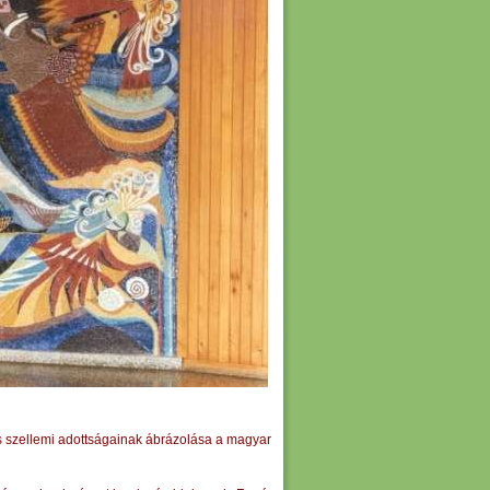
és szellemi adottságainak ábrázolása a magyar