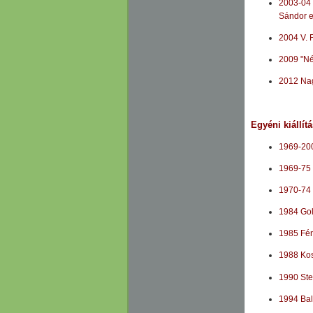
2003-04 
Sándor e
2004 V. 
2009 "Né
2012 Nag
Egyéni kiállít
1969-200
1969-75 
1970-74
1984 Gol
1985 Fén
1988 Kos
1990 Ste
1994 Bal