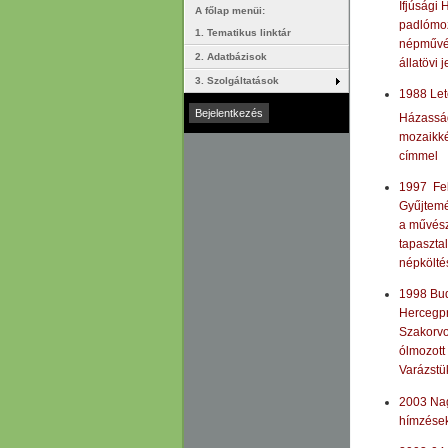
Ifjúsági
A főlap menüi:
padlómoz
1. Tematikus linktár
népművés
2. Adatbázisok
állatövi 
3. Szolgáltatások
1988 Let
Házassá
mozaikké
címmel
1997 Fel
Gyűjtemé
a művész
tapasztal
népkölté
1998 Bud
Hercegpr
Szakorvo
ólmozott
Varázstü
2003 Nag
hímzések