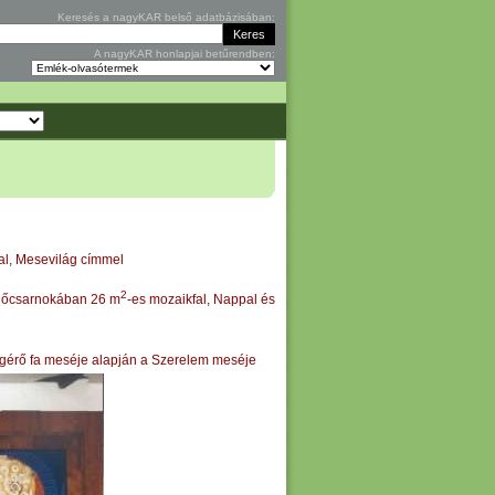
Keresés a nagyKAR belső adatbázisában:
A nagyKAR honlapjai betűrendben:
al, Mesevilág címmel
2
előcsarnokában 26 m
-es mozaikfal, Nappal és
gigérő fa meséje alapján a Szerelem meséje