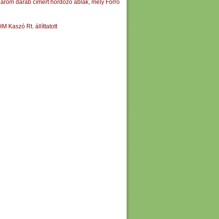
három darab címert hordozó ablak, mely Forró
 Kaszó Rt. állíttatott