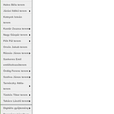
Hules Béla terem
Járási Ildikó terem
Kotnyek István
terem
Kustár Zsuzsa terem
Nagy Gáspár terem
Pék Pál terem
Orsós Jakab terem
Rózsás János terem
Szekeres Emil
emlékolvasóterem
Ördög Ferenc terem
Szoliva János terem
Tarnóczky Attila-
terem
Tüskés Tibor terem
Takács László terem
Digitális gyűjtemény