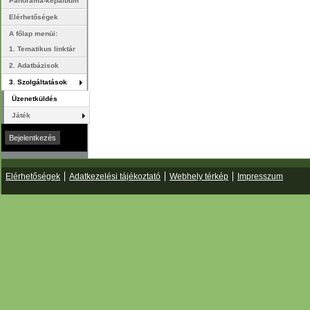
Panoráma-képalbum
Elérhetőségek
A főlap menüi:
1. Tematikus linktár
2. Adatbázisok
3. Szolgáltatások
Üzenetküldés
Játék
Elérhetőségek
Adatkezelési tájékoztató
Webhely térkép
Impresszum