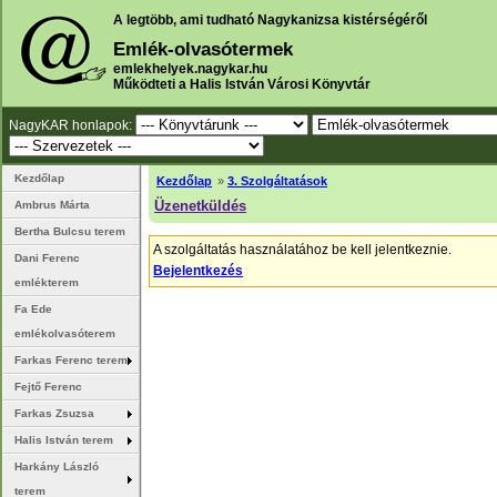
A legtöbb, ami tudható Nagykanizsa kistérségéről
Emlék-olvasótermek
emlekhelyek.nagykar.hu
Működteti a Halis István Városi Könyvtár
NagyKAR honlapok:
Kezdőlap
Kezdőlap
»
3. Szolgáltatások
Üzenetküldés
Ambrus Márta
Bertha Bulcsu terem
A szolgáltatás használatához be kell jelentkeznie.
Dani Ferenc
Bejelentkezés
emlékterem
Fa Ede
emlékolvasóterem
Farkas Ferenc terem
Fejtő Ferenc
Farkas Zsuzsa
Halis István terem
Harkány László
terem