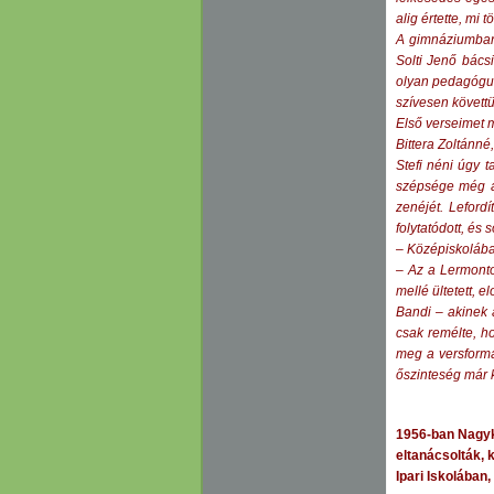
alig értette, mi
A gimnáziumban 
Solti Jenő bács
olyan pedagóguso
szívesen követtü
Első verseimet 
Bittera Zoltánné,
Stefi néni úgy 
szépsége még a 
zenéjét. Leford
folytatódott, és 
– Középiskolában
– Az a Lermonto
mellé ültetett, 
Bandi – akinek 
csak remélte, h
meg a versformá
őszinteség már k
1956-ban Nagyka
eltanácsolták, 
Ipari Iskolában