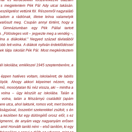
al és kérdésekkel fölszerelkezve utaztam
 s megjelentem Pék Pál Ady utcai lakásán.
beszélgetést vettünk föl. Részemről nagyralátó
adom a rádiónak, illetve leírva valamelyik
 valósult meg. Csupán annyi történt, hogy a
 Gimnáziumban egy Pék Pállal tartott
m. „Fölösleges volt – jegyezte meg a vendég –,
lna a diákokkal.” Negyed század távlatából
obb lett volna. A diákok nyilván érdeklődéssel
nek látja iskoláit Pék Pál. Most megkérdeztem
tél iskolába; emlékszel 1945 szeptemberére, a
ppen hatéves voltam, iskolaérett, de labilis
kölyök. Ahogy akkori képeimet nézem, egy
ű, mosolytalan fiú néz vissza, aki – mintha a
 volna – úgy készült az iskolába. Talán a
t volna, talán a félszárnyú családtól (apám
ere utca, ahol laktunk, romos volt, mert bomba
ságyúval, összetört szekerekkel zsúfolt, s én
 a kezében fut egy dülöngélő orosz elől, s ez
égigmenni, de anyám vagy nagyanyám erősen
mit Horváth tanító néni – első tanítóm, ki egy