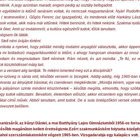
 történik. A jegy azonban maradt, engem pedig az osztály befogadott.
egyébként is kitűnő tanáraim voltak, és nemcsak magyartanárok: Nyári Rudolfné (
i ( testnevelést ). Gőgös Ferenc (az igazgatónk), és mindenek előtt Harkány Lá
k voltak, akik mára már eltűntek. Hittek bennünk, és hittek nekünk. Szakmai tudá
k őket. Amit az irodalomról, a kultúra egészéről tudok, tőlük tanultam.
mégsem ők látták.
 Stefi néni óráján történt.
tanította a nyelvet, hogy példáit mindig irodalmi anyagból választotta, akkor ép
mi botladozó magyarításunkból is kitűnt, s ahogy hangosan olvastam az orosz 
ítottam és megmutattam Stefi néninek. Rám nézett, és azt mondta: „Te fiú, ez 
sok küszködéssel máig tart.
 a verstant alig tanítják. Te miként ismerted meg ezt a disciplinât?
v-szöveg is sánta volt, későbbi verseim is bicegtek. Addig-addig, míg 1960-ba
elolvasta az átnyújtott írásokat, és csendesen megkérdezte: „Mondja kérem, ugye v
a pályámon szinte mindent köszönhetek – később megírta, elmondta, hogy szótla
ogy tudok változtatni. Bevallom, életemben először, akkor elcsentem egy könyvet
kat című művét. Abból tanultam, amit tudok. De a suta önképzőköri versek oldott
iveszett belőlem.
nizsáról, az Irányi Dániel, a mai Batthyány Lajos Gimnáziumból 1956-os forr
később magánúton kellett érettségiznie.Ezért szakmunkásként folytatta középf
, ahol szerszámlakatosként végzett 1965-ben. Vizsgadarabja egy kalapács volt.