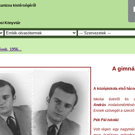
kanizsa kistérségéről
osi Könyvtár
vek, 1956...
A gimnáz
A középiskola első hár
Iskolai éveiről és 
András
irodalomtörténé
Ennek szövegét a szerző e
Pék Pál iskolái
Volt régen egy nagymére