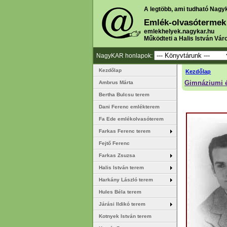
A legtöbb, ami tudható Nagy
Emlék-olvasótermek
emlekhelyek.nagykar.hu
Működteti a Halis István Vár
NagyKAR honlapok:
Kezdőlap
Kezdőlap
Gimnáziumi é
Ambrus Márta
Bertha Bulcsu terem
Dani Ferenc emlékterem
Fa Ede emlékolvasóterem
Farkas Ferenc terem
Fejtő Ferenc
Farkas Zsuzsa
Halis István terem
Harkány László terem
Hules Béla terem
Járási Ildikó terem
Kotnyek István terem