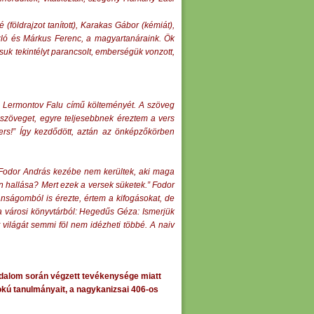
földrajzot tanított), Karakas Gábor (kémiát),
szló és Márkus Ferenc, a magyartanáraink. Ök
suk tekintélyt parancsolt, emberségük vonzott,
pen Lermontov Falu című költeményét. A szöveg
szöveget, egyre teljesebbnek éreztem a vers
vers!” Így kezdődött, aztán az önképzőkörben
n Fodor András kezébe nem kerültek, aki maga
an hallása? Mert ezek a versek süketek.” Fodor
nságomból is érezte, értem a kifogásokat, de
 a városi könyvtárból: Hegedűs Géza: Ismerjük
 világát semmi föl nem idézheti többé. A naiv
adalom során végzett tevékenysége miatt
okú tanulmányait, a nagykanizsai 406-os