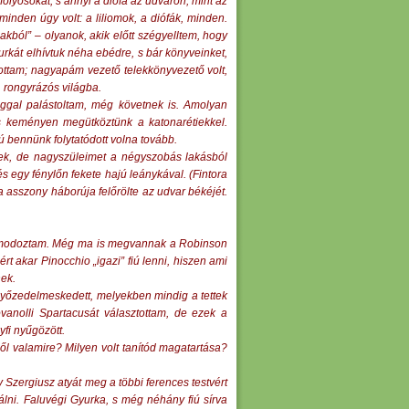
folyosókat, s annyi a diófa az udvaron, mint az
nden úgy volt: a liliomok, a diófák, minden.
akból” – olyanok, akik előtt szégyelltem, hogy
rkát elhívtuk néha ebédre, s bár könyveinket,
tottam; nagyapám vezető telekkönyvezető volt,
 rongyrázós világba.
ggal palástoltam, még követnek is. Amolyan
 s keményen megütköztünk a katonarétiekkel.
ú bennünk folytatódott volna tovább.
nek, de nagyszüleimet a négyszobás lakásból
s egy fénylőn fekete hajú leánykával. (Fintora
 asszony háborúja felőrölte az udvar békéjét.
.
 álmodoztam. Még ma is megvannak a Robinson
t akar Pinocchio „igazi” fiú lenni, hiszen ami
nek.
győzedelmeskedett, melyekben mindig a tettek
vanolli Spartacusát választottam, de ezek a
fi nyűgözött.
ből valamire? Milyen volt tanítód magatartása?
 Szergiusz atyát meg a többi ferences testvért
rálni. Faluvégi Gyurka, s még néhány fiú sírva