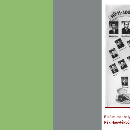
E
lső munkahely
Pék Hagytékbó