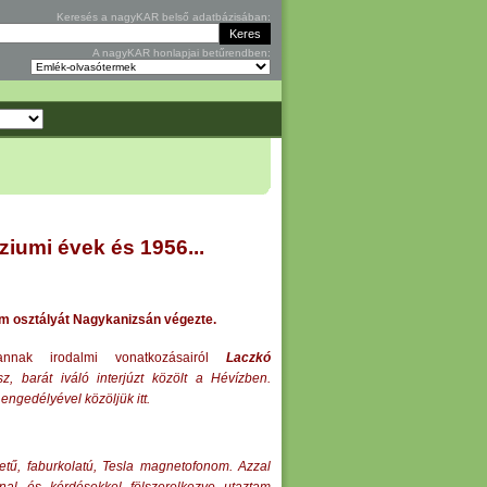
Keresés a nagyKAR belső adatbázisában:
A nagyKAR honlapjai betűrendben:
iumi évek és 1956...
om osztályát Nagykanizsán végezte.
annak irodalmi vonatkozásairól
Laczkó
sz, barát iváló interjúzt közölt a Hévízben.
ngedélyével közöljük itt.
tű, faburkolatú, Tesla magnetofonom. Azzal