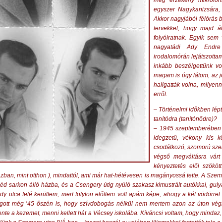
meg érzékeny mikrofonn
egyszer Nagykanizsára,
Akkor nagyjából félórás 
tervekkel, hogy majd át
folyóiratnak. Egyik sem
nagyatádi Ady Endre
irodalomórán lejátszotta
inkább beszélgettünk vo
magam is úgy látom, az j
hallgatták volna, milyen
erről.
– Történelmi időkben lép
tanítódra (tanítónődre)?
– 1945 szeptemberében é
idegzetű, vékony kis 
csodálkozó, szomorú szem
végső megváltásra várt
kényeztetés elől szököt
ázban, mint otthon ), mindattól, ami már hat-hétévesen is magányossá tette. A Szem
éd sarkon álló házba, és a Csengery útig nyúló szakasz kimustrált autókkal, gulyá
udy utca felé kerültem, mert folyton előttem volt apám képe, ahogy a két vödörrel
ogott még ’45 őszén is, hogy szívdobogás nélkül nem mertem azon az úton v
nte a kezemet, menni kellett hát a Vécsey iskolába. Kíváncsi voltam, hogy mindaz, a