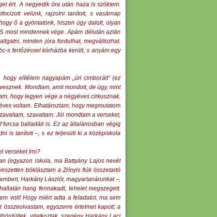
éget ért. A negyedik óra után haza is szöktem.
cizott velünk, rajzolni tanított, s vasárnap
ogy ő a gyóntatónk, hiszen úgy dalolt, olyan
rki. S most mindennek vége. Apám délután aztán
lgatni, minden jóra fordulhat, megváltozhat.
bc-s fertőzéssel kórházba került, s anyám egy
i, hogy elítélem nagyapám „úri cimboráit” (ez
elvesznek. Mondtam, amit mondott, de úgy, mint
artam, hogy legyen vége a négyéves cirkusznak,
Tízéves voltam. Elhatároztam, hogy megmutatom
 szavaltam, szavaltam. Jól mondtam a verseket,
 furcsa balladáit is. Ez az általánosban végig
s tanított –, s ez teljesült ki a középiskola
l verseket írni?
an (egyazon iskola, ma Battyány Lajos nevét
veszetten bóklásztam a Zrínyis fiúk összetartó
embert, Harkány Lászlót, magyartanárunkat –,
hallatán hang fennakadt, lehelet megszegett.
em volt! Hogy miért adta a feladatot, ma sem
 összeolvastam, egyszerre értelmet kapott; a
lhördültek, vitatkoztak, szegény Harkány Laci