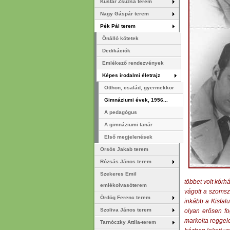
Kustár Zsuzsa terem
Nagy Gáspár terem
Pék Pál terem
Önálló kötetek
Dedikációk
Emlékező rendezvények
Képes irodalmi életrajz
Otthon, család, gyermekkor
Gimnáziumi évek, 1956...
A pedagógus
A gimnáziumi tanár
Első megjelenések
Orsós Jakab terem
Rózsás János terem
Szekeres Emil
többet volt kórh
emlékolvasóterem
vágott a szomsz
Ördög Ferenc terem
inkább a Kisfal
Szoliva János terem
olyan erősen f
markolta reggele
Tarnóczky Attila-terem