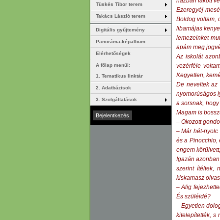
házban lakott ve
Tüskés Tibor terem
Ezeregyéj meséi
Takács László terem
Boldog voltam, d
libamájas kenye
Digitális gyűjtemény
lemezeinket mut
Panoráma-képalbum
apám meg jogvég
Elérhetőségek
Az iskolát azo
A főlap menüi:
vezérféle volta
Kegyetlen, kemén
1. Tematikus linktár
De neveltek az 
2. Adatbázisok
nyomorúságos lyu
3. Szolgáltatások
a sorsnak, hogy
Magam is bosszú
– Okozott gondo
– Már hét-nyolc
és a Pinocchio, 
engem körülvett,
Igazán azonban 
szerint ítéltek
kiskamasz olvas
– Alig fejezhett
És szüléidé?
– Egyetlen dolog
kitelepítették, 