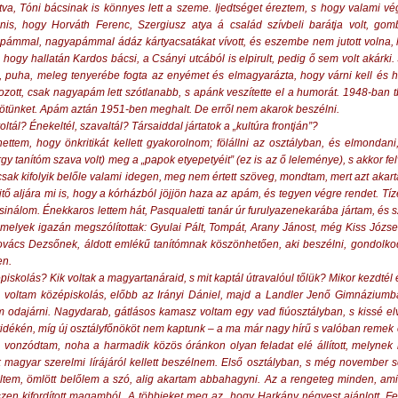
átva, Tóni bácsinak is könnyes lett a szeme. Ijedtséget éreztem, s hogy valami v
nis, hogy Horváth Ferenc, Szergiusz atya á család szívbeli barátja volt, gombfo
pámmal, nagyapámmal ádáz kártyacsatákat vívott, és eszembe nem jutott volna, h
, hogy hallatán Kardos bácsi, a Csányi utcából is elpirult, pedig ő sem volt aká
 puha, meleg tenyerébe fogta az enyémet és elmagyarázta, hogy várni kell és hal
zott, csak nagyapám lett szótlanabb, s apánk veszítette el a humorát. 1948-ban t
tt ötünket. Apám aztán 1951-ben meghalt. De erről nem akarok beszélni.
oltál? Énekeltél, szavaltál? Társaiddal jártatok a „kultúra frontján”?
hettem, hogy önkritikát kellett gyakorolnom; fölállni az osztályban, és elmondan
y tanítóm szava volt) meg a „papok etyepetyéit” (ez is az ő leleménye), s akkor f
 csak kifolyik belőle valami idegen, meg nem értett szöveg, mondtam, mert azt ak
ejtő aljára mi is, hogy a kórházból jöjjön haza az apám, és tegyen végre rendet. 
csinálom. Énekkaros lettem hát, Pasqualetti tanár úr furulyazenekarába jártam, és
melyek igazán megszólítottak: Gyulai Pált, Tompát, Arany Jánost, még Kiss József
ács Dezsőnek, áldott emlékű tanítómnak köszönhetően, aki beszélni, gondolkodni i
en.
épiskolás? Kik voltak a magyartanáraid, s mit kaptál útravalóul tőlük? Mikor kezdtél e
voltam középiskolás, előbb az Irányi Dániel, majd a Landler Jenő Gimnáziumb
em odajárni. Nagydarab, gátlásos kamasz voltam egy vad fiúosztályban, s kissé el
dékén, míg új osztályfőnököt nem kaptunk – a ma már nagy hírű s valóban remek 
l vonzódtam, noha a harmadik közös óránkon olyan feladat elé állított, melynek 
 magyar szerelmi lírájáról kellett beszélnem. Első osztályban, s még november s
ltem, ömlött belőlem a szó, alig akartam abbahagyni. Az a rengeteg minden, amit
zen kifordított magamból. A többieket meg az, hogy Harkány négyest ajánlott. Fe