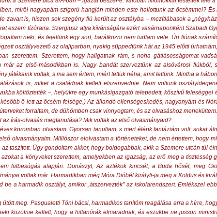
lünk a Szemere utca 8/Á-ban – igazat beszél-e: valóban liliomokkal festették tele a 
ben, miről nagyapám szigorú hangján minden este hallottunk az öcsémmel? És mi
e zavart is, hiszen sok szegény fiú került az osztályba – mezítlábasok a „négyház
ret eszem tízóraira. Szergiusz atya kívánságára ezért vasárnaponként Szabadi Gyu
ogattam neki, és fejeltünk egy sort, barátkozni nem tudtam vele. Úri fiúnak számí
zett osztályvezető az olajiparban, nyakig süppedtünk hát az 1945 előtti úrhatnám,
nban szerettem. Szerettem, hogy hallgatnak rám, s noha gátlásosságomat vadsá
m már az első-másodikban is. Nagy bandát szerveztünk az alsóvárosi fiúkból,
y játékaink voltak, s ma sem értem, miért tettük néha, amit tettünk. Mintha a hábor
alázások is, miket a családnak kellett elszenvednie. Nem voltunk osztályidege
kba költöztették –, helyükre egy munkásigazgató telepedett, kőszívű feleséggel é
 később ő lett az öcsém felsége.) Az állandó ellenségeskedés, nagyanyám és Nóra
terveket forraltam, de dühömben csak vinnyogtam, és az olvasáshoz menekültem
t az írás-olvasás megtanulása? Mik voltak az első olvasmányaid?
 éves koromban olvastam. Gyorsan tanultam, s mert élénk fantáziám volt, sokat
első olvasmányaim. Milliószor elolvastam a történeteket, de nem értettem, hogy miér
 az taszított. Úgy gondoltam akkor, hogy boldogabbak, akik a Szemere utcán túl él
azokat a könyveket szerettem, amelyekben az igazság, az erő meg a tisztesség 
, nem fülbesúgás alapján. Donászyt, Az aztékok kincsét, a Buda hősét, meg Gio
mányai voltak már. Harmadikban még Móra Dióbél királyfi-ja meg a Koldus és király
ed be a harmadik osztályt, amikor „átszervezték” az iskolarendszert. Emlékszel eb
 ütött meg. Pasqualetti Tóni bácsi, harmadikos tanítóm reagálása arra a hírre, hogy
s neki közölnie kellett, hogy a hittanórák elmaradnak, és eszükbe ne jusson minist