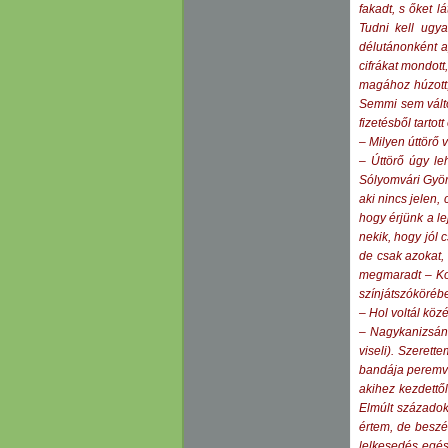
fakadt, s őket l
Tudni kell ugya
délutánonként a
cifrákat mondott
magához húzott,
Semmi sem válto
fizetésből tarto
– Milyen úttörő v
– Úttörő úgy le
Sólyomvári Györg
aki nincs jelen,
hogy érjünk a l
nekik, hogy jól 
de csak azokat, 
megmaradt – Kov
színjátszóköréb
– Hol voltál köz
– Nagykanizsán 
viseli). Szerett
bandája peremvi
akihez kezdettő
Elmúlt századok
értem, de beszé
lelkesedés egés