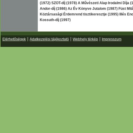
(1972) SZOT-díj (1978) A Művészeti Alap Irodalmi Díja 
Andor-díj (1986) Az Év Könyve Jutalom (1987) Füst Milá
Köztársasági Érdemrend tisztikeresztje (1995) Illés Endr
Kossuth-díj (1997)
Elérhetőségek
Adatkezelési tájékoztató
Webhely térkép
Impresszum