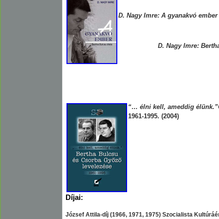
D. Nagy Imre: A gyanakvó ember -
D. Nagy Imre: Berth
“… élni kell, ameddig élünk.
1961-1995. (2004)
Díjai:
József Attila-díj (1966, 1971, 1975) Szocialista Kultúrá