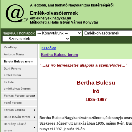
A legtöbb, ami tudható Nagykanizsa kistérségéről
Emlék-olvasótermek
emlekhelyek.nagykar.hu
Működteti a Halis István Városi Könyvtár
NagyKAR honlapok:
Kezdőlap
Kezdőlap
Bertha Bulcsu terem
Ambrus Márta
Bertha Bulcsu terem
“…az író természetes állapota a szemlélődés…”
Dani Ferenc
emlékterem
Bertha Bulcsu
Fa Ede
emlékolvasóterem
író
Farkas Ferenc terem
1935–1997
Fejtő Ferenc
Farkas Zsuzsa
Halis István terem
Bertha Bulcsu Nagykanizsán született, édesanyja test
Szekeres József utcai lakásában 1935. május 9-én. B
Harkány László
hunyt el 1997. január 19-én.
terem