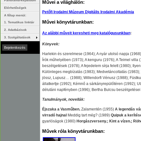
Panoráma-képalbum
Művei a világhálón:
Elérhetőségek
Petőfi Irodalmi Múzeum Digitális Irodalmi Akadémia
A főlap menüi:
Művei könyvtárunkban
:
1. Tematikus linktár
2. Adatbázisok
Az alábbi műveit keresheti meg katalógusunkban
:
3. Szolgáltatások
Könyvek:
Harlekin és szerelmese (1964); A nyár utolsó napja (1968);
Írók műhelyében (1973); A kenguru (1976); A Teimel villa (
beszélgetések (1978); A fejedelem sírja felett (1980); Ily
Különleges megbízatás (1983); Medvetáncoltatás (1983);
jössz, Lupusz… (1988); Willendorfi Vénusz (1988); Füstkut
állatkertje (1992); Kémnő a sárkányrepülőtéren (1992); 
délutáni napfényben (1996); Bertha Bulcsu beszélgetései 
Tanulmányok, novellák:
Éjszaka a Vasműben.
Zalamentén (1955)
A legendás vá
virradó hajnal
Meddig tart még? (1989)
Quipuk a keríté
gyarlóságok (1980)
Horgászverseny.; Kint a vízen.; Röh
Művek róla könyvtárunkban
: