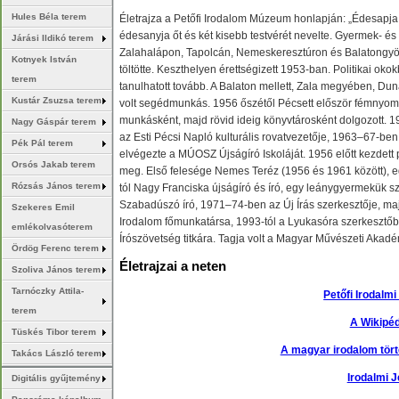
Hules Béla terem
Életrajza a Petőfi Irodalom Múzeum honlapján: „Édesapja t
édesanyja őt és két kisebb testvérét nevelte. Gyermek- és 
Járási Ildikó terem
Zalahalápon, Tapolcán, Nemeskeresztúron és Balatongy
Kotnyek István
töltötte. Keszthelyen érettségizett 1953-ban. Politikai oko
terem
tanulhatott tovább. A Balaton mellett, Zala megyében, Du
Kustár Zsuzsa terem
volt segédmunkás. 1956 őszétől Pécsett először fémnyo
munkásként, majd rövid ideig könyvtárosként dolgozott. 
Nagy Gáspár terem
az Esti Pécsi Napló kulturális rovatvezetője, 1963–67-b
Pék Pál terem
elvégezte a MÚOSZ Újságíró Iskoláját. 1956 előtt kezdett 
Orsós Jakab terem
meg. Első felesége Nemes Teréz (1956 és 1961 között), e
Rózsás János terem
tól Nagy Franciska újságíró és író, egy leánygyermekük sz
Szabadúszó író, 1971–74-ben az Új Írás szerkesztője, ma
Szekeres Emil
Irodalom főmunkatársa, 1993-tól a Lyukasóra szerkesztőbi
emlékolvasóterem
Írószövetség titkára. Tagja volt a Magyar Művészeti Akad
Ördög Ferenc terem
Életrajzai a neten
Szoliva János terem
Tarnóczky Attila-
Petőfi Irodalm
terem
A Wikipé
Tüskés Tibor terem
A magyar irodalom tör
Takács László terem
Irodalmi J
Digitális gyűjtemény