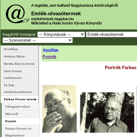
A legtöbb, ami tudható Nagykanizsa kistérségéről
Emlék-olvasótermek
emlekhelyek.nagykar.hu
Működteti a Halis István Városi Könyvtár
NagyKAR honlapok:
Kezdőlap
Kezdőlap
Portrék
Ambrus Márta
Bertha Bulcsu terem
Portrék Farkas
Dani Ferenc
emlékterem
Fa Ede
emlékolvasóterem
Farkas Ferenc terem
Válogatott művei
Műveiről
Portrék
Farkas Ferenc és
Nagykanizsa