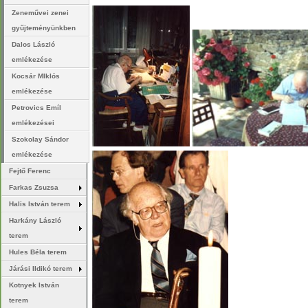
Zeneművei zenei
gyűjteményünkben
Dalos László
emlékezése
Kocsár MIklós
emlékezése
Petrovics Emíl
emlékezései
Szokolay Sándor
emlékezése
Fejtő Ferenc
Farkas Zsuzsa
Halis István terem
Harkány László
terem
Hules Béla terem
Járási Ildikó terem
Kotnyek István
terem