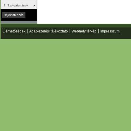
3. Szolgáltatások
Elérhetőségek
Adatkezelési tájékoztató
Webhely térkép
Impresszum