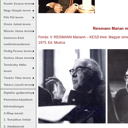
Kustár Zsuzsa terem
Nagy Gáspár terem
Pék Pál terem
Orsós Jakab terem
Reismann Marian mű
Rózsás János terem
Forrás: V. REISMANN Mariann – KESZI Imre: Magyar zene
Szekeres Emil
1975, Ed. Musica
emlékolvasóterem
Ördög Ferenc terem
Szoliva János terem
Tarnóczky Attila-
terem
Tüskés Tibor terem
Takács László terem
Digitális gyűjtemény
Panoráma-képalbum
Elérhetőségek
A főlap menüi:
1. Tematikus linktár
2. Adatbázisok