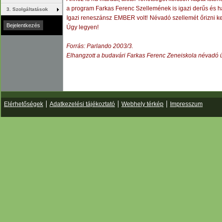
a program Farkas Ferenc Szellemének is igazi derűs és h
3. Szolgáltatások
Igazi reneszánsz EMBER volt! Névadó szellemét őrizni ke
Úgy legyen!
Forrás: Parlando 2003/3.
Elhangzott a budavári Farkas Ferenc Zeneiskola névadó
Elérhetőségek
Adatkezelési tájékoztató
Webhely térkép
Impresszum