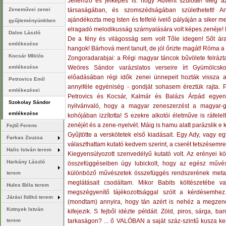
Jellemző és jelképes is: hogy Advent szülötte! Még a
társaságában, és szomszédságában születhetett! Ang
Zeneművei zenei
ajándékozta meg Isten és felfelé ívelő pályáján a siker mel
gyűjteményünkben
elragadó melodikusság szárnyalására volt képes zenéje!
Dalos László
De a fény és világosság sem volt Tőle idegen! Sőt ára
emlékezése
hangok! Bárhová ment tanult, de jól őrizte magát! Róma a 
Kocsár MIklós
Zongoradarabjai: a Régi magyar táncok bűvölete felrázt
Weöres Sándor varázslatos verseire írt Gyümölcsk
emlékezése
előadásában régi idők zenei ünnepeit hozták vissza
Petrovics Emíl
annyiféle egyéniség - gondját sohasem éreztük rajta. P
emlékezései
Petrovics és Kocsár, Kalmár és Balázs Árpád egyen
Szokolay Sándor
nyilvánvaló, hogy a magyar zeneszerzést a magyar-g
emlékezése
kohójában izzította! S ezekre alkotói életműve is ráfele
zenéjét és a zene-nyelvét. Máig is hamu alatt parázslik e ke
Fejtő Ferenc
Gyűjtötte a verskötetek első kiadásait. Egy Ady, vagy eg
Farkas Zsuzsa
választhattam kutató kedvem szerint, a cserét tetszésemre 
Halis István terem
Kiegyensúlyozott szenvedélyű kutató volt. Az erényei k
Harkány László
összefüggéseiben úgy lubickolt, hogy az egész művész
különböző művészetek összefüggés rendszerének metafó
terem
meglátásait csodáltam. Mikor Babits költészetébe v
Hules Béla terem
megszégyenítő tájékozottsággal szólt a kérdésemhez
Járási Ildikó terem
(mondtam) annyira, hogy tán azért is nehéz a megzené
Kotnyek István
kifejezik. S fejből idézte példáit. Zöld, piros, sárga, 
tarkaságon? ... ő VALÓBAN a saját száz-szintű kusza ke
terem