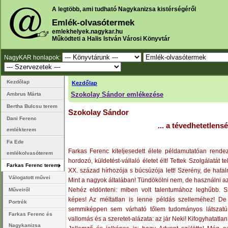
A legtöbb, ami tudható Nagykanizsa kistérségéről
Emlék-olvasótermek
emlekhelyek.nagykar.hu
Működteti a Halis István Városi Könyvtár
NagyKAR honlapok:
Kezdőlap
Kezdőlap
Szokolay Sándor emlékezése
Ambrus Márta
Bertha Bulcsu terem
Szokolay Sándor
Dani Ferenc
... a tévedhetetlensé
emlékterem
Fa Ede
Farkas Ferenc kiteljesedett élete példamutatóan rendeze
emlékolvasóterem
hordozó, küldetést-vállaló életet élt! Tettek Szolgálatát t
Farkas Ferenc terem
XX. század hírhozója s búcsúzója lett! Szerény, de hatal
Válogatott művei
Mint a nagyok általában! Tündökölni nem, de használni azt
Nehéz eldönteni: miben volt talentumához leghűbb. 
Műveiről
képes! Az méltatlan is lenne példás szelleméhez! De v
Portrék
semmiképpen sem várható tőlem tudományos látszatú elő
Farkas Ferenc és
vallomás és a szeretet-alázata: az jár Neki! Kifogyhatatla
Nagykanizsa