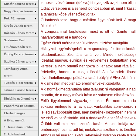
zeneszerzés órámon:(idézve) itt nyugszik az, ki nem élt, n
Kustár Zsuzsa terem
tudja: verseiben is a zenéről pontosabban írt, mint firká
Nagy Gáspár terem
a tanácsai kőbe véshetőek voltak.
Pék Pál terem
Ő fontossá tette, hogy a másikra figyelnünk kell. A ma
ötleteket!
Orsós Jakab terem
A zongorámnál képletesen most is ott ül Szinte hall
Rózsás János terem
halványodnak el e hangok?
Szekeres Emil
Egész életét mérhetetlenül kifinomult ízlése navigálta.
emlékolvasóterem
Hiányzott egyéniségéből a magamutogatók fontoskodás
akadémikussá. Zseniális tanár volt. Minden szélsőségtől
Ördög Ferenc terem
ideálját: magyar, európai és -egyetemes foglalatban ér
Szoliva János terem
kertész, a nem odaillő hangokra pillanatok alatt rátalá
Tarnóczky Attila-
értékelte, hanem a megoldásait! A növendék típus
terem
tévedhetetlenséget példázta tanári pályája! Elve: Aki hű a
Tüskés Tibor terem
A kismesteri megbízható eredményeket csodálta.
A kisformák megtanulása által találunk rá valójában a na
Takács László terem
mondta, de a nagy művek írása az sohasem elhatározás.
Digitális gyűjtemény
Féltő figyelemmel vigyázta, utunkat. Én nem minta-
Panoráma-képalbum
sokszor emlegette: a javítgató, varibialitás apró-cseprő
jelleg savát-borsát! Igen, mert kertjének kezdetben nem ne
Elérhetőségek
Az első volt a főiskolán, aki a dodekafónia tanítását beve
A főlap menüi:
Ő több volt mint zeneszerzés tanár: Mesteriskolája az
1. Tematikus linktár
emberségéhez maradt hű, metafizikai szellemét is töretlen
2. Adatbázisok
Ahhoz is hű maradt, akitől Tehetségét kölcsön kapta Iste