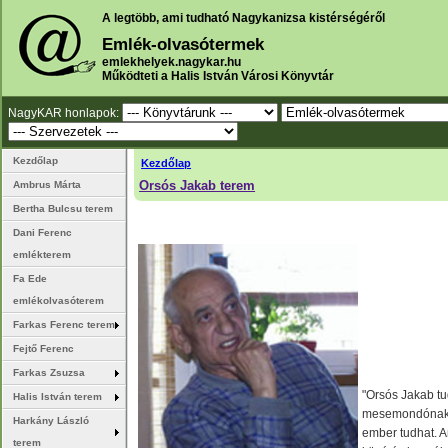
A legtöbb, ami tudható Nagykanizsa kistérségéről
Emlék-olvasótermek
emlekhelyek.nagykar.hu
Működteti a Halis István Városi Könyvtár
NagyKAR honlapok:
Kezdőlap
Kezdőlap
Orsós Jakab terem
Ambrus Márta
Bertha Bulcsu terem
Dani Ferenc
emlékterem
Fa Ede
emlékolvasóterem
Farkas Ferenc terem
Fejtő Ferenc
Farkas Zsuzsa
"Orsós Jakab tu
Halis István terem
mesemondónak a
Harkány László
ember tudhat. 
terem