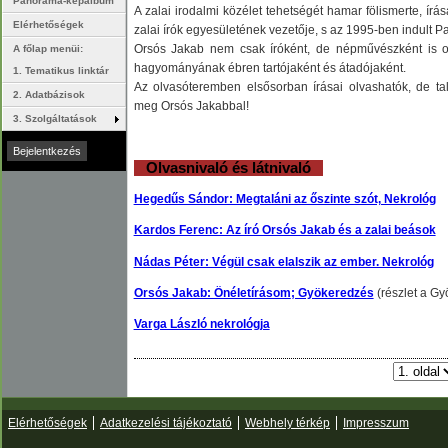
Panoráma-képalbum
A zalai irodalmi közélet tehetségét hamar fölismerte, ír
Elérhetőségek
zalai írók egyesületének vezetője, s az 1995-ben indult Pa
Orsós Jakab nem csak íróként, de népművészként is or
A főlap menüi:
hagyományának ébren tartójaként és átadójaként.
1. Tematikus linktár
Az olvasóteremben elsősorban írásai olvashatók, de talá
2. Adatbázisok
meg Orsós Jakabbal!
3. Szolgáltatások
Olvasnivaló és látnivaló
Hegedűs Sándor: Megtaláni az őszinte szót, Nekrológ
Kardos Ferenc: Az író Orsós Jakab és a zalai beások
Nádas Péter: Végül csak elalszik az ember. Nekrológ
Orsós Jakab: Önéletírásom
; Gyökeredzés
(részlet a Gy
Varga László nekrológja
Elérhetőségek
Adatkezelési tájékoztató
Webhely térkép
Impresszum