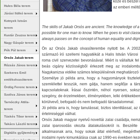
közé és beszél 
Hules Béla terem
az emberi méltó
Járási Ildikó terem
Kotnyek István
The skills of Jakab Orsós are ancient. The knowledge of a 
terem
possible for one man to know. When he goes to visit class
Kustár Zsuzsa terem
always passes on the concept of human equality and digni
Nagy Gáspár terem
Ön az Orsós Jakab olvasóterembe nyitott be. A 2002
Pék Pál terem
származó író szellemi hagyatékát a Halis István Városi 
Orsós Jakab terem
roma civil szervezetei bevonásával. Miért is vállaltuk f
Rózsás János terem
beás cigány közösségből érkezett meg az irodalomba
Nagykanizsa vidéke számos településének meghatározó k
Szekeres Emil
Személye jó példa arra, hogy a hagyományok tisztelet
emlékolvasóterem
szemlélettel tesszük, nem gátja, hanem segítője a tár
Ördög Ferenc terem
kapcsolatoknak. Írásai őszintén, néhol nyersen, so
Szoliva János terem
szegény, de érzelmekben, élményekben, lelki értékekben 
körülvevő, befogadó és nem befogadó társadalommal.
Tarnóczky Attila-
Jó példa arra is, hogy tanulással, biztos identitással, 
terem
értelmiséggé válhat.
Tüskés Tibor terem
Orsós Jakab magyar nyelvű novellái zalai családja, nemz
Takács László terem
zalai iparosodás okozta átalakulásokról is. Beszélt
alkalmasnak arra, hogy sokak által elérhető, megérthe
Digitális gyűjtemény
irodalmi nyelv kimunkálása csak az 1990-es években kezd