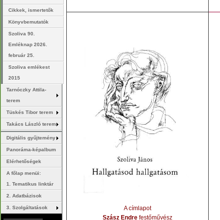
Cikkek, ismertetők
Könyvbemutatók
Szoliva 90.
Emléknap 2026.
február 25.
Szoliva emlékest
2015
Tarnóczky Attila-
terem
Tüskés Tibor terem
Takács László terem
Digitális gyűjtemény
Panoráma-képalbum
Elérhetőségek
A főlap menüi:
1. Tematikus linktár
2. Adatbázisok
3. Szolgáltatások
A címlapot
Szász Endre
festőművész