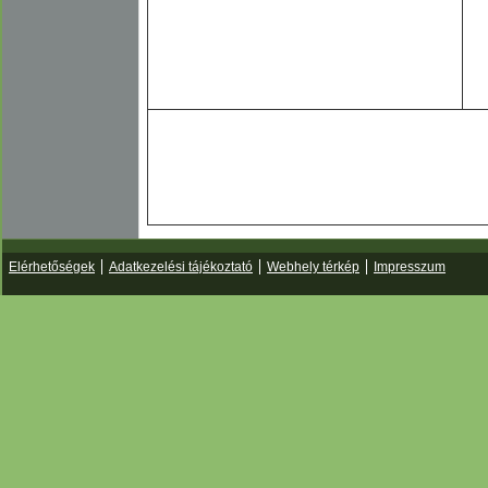
Elérhetőségek
Adatkezelési tájékoztató
Webhely térkép
Impresszum