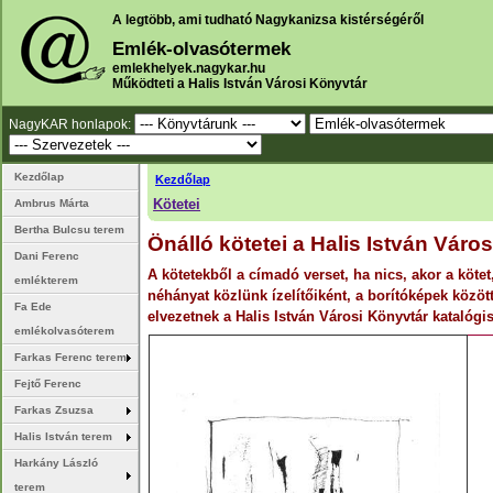
A legtöbb, ami tudható Nagykanizsa kistérségéről
Emlék-olvasótermek
emlekhelyek.nagykar.hu
Működteti a Halis István Városi Könyvtár
NagyKAR honlapok:
Kezdőlap
Kezdőlap
Kötetei
Ambrus Márta
Bertha Bulcsu terem
Önálló kötetei a Halis István Váro
Dani Ferenc
A kötetekből a címadó verset, ha nics, akor a kötet
emlékterem
néhányat közlünk ízelítőiként, a borítóképek közöt
Fa Ede
elvezetnek a Halis István Városi Könyvtár katalóg
emlékolvasóterem
Farkas Ferenc terem
Fejtő Ferenc
Farkas Zsuzsa
Halis István terem
Harkány László
terem