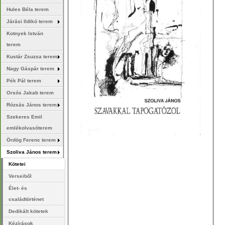
Hules Béla terem
Járási Ildikó terem
Kotnyek István
terem
Kustár Zsuzsa terem
Nagy Gáspár terem
Pék Pál terem
Orsós Jakab terem
Rózsás János terem
Szekeres Emil
emlékolvasóterem
Ördög Ferenc terem
Szoliva János terem
Kötetei
Verseiből
Élet- és
családtörténet
Dedikált kötetek
Kézírások