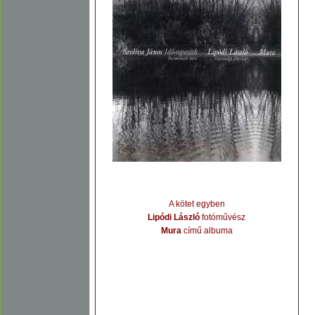
A kötet egyben
Lipódi László
fotóművész
Mura
című albuma