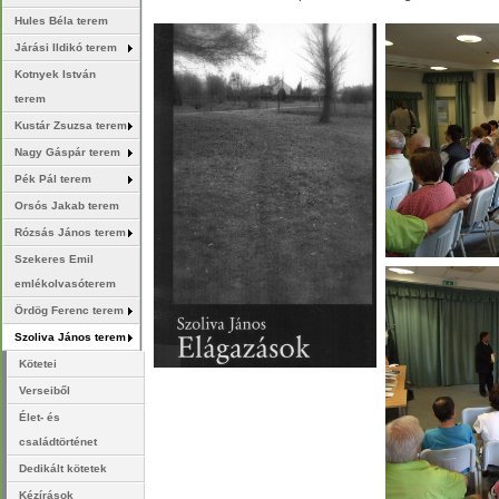
Hules Béla terem
Járási Ildikó terem
Kotnyek István
terem
Kustár Zsuzsa terem
Nagy Gáspár terem
Pék Pál terem
Orsós Jakab terem
Rózsás János terem
Szekeres Emil
emlékolvasóterem
Ördög Ferenc terem
Szoliva János terem
Kötetei
Verseiből
Élet- és
családtörténet
Dedikált kötetek
Kézírások