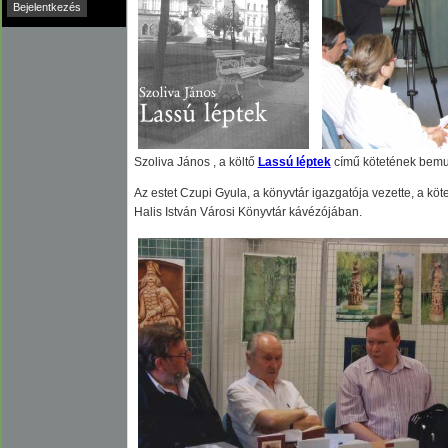
Szoliva János , a költő
Lassú léptek
című kötetének bemut
Az estet Czupi Gyula, a könyvtár igazgatója vezette, a kö
Halis István Városi Könyvtár kávézójában.