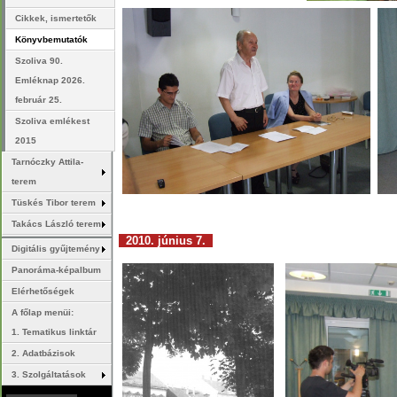
Cikkek, ismertetők
Könyvbemutatók
Szoliva 90.
Emléknap 2026.
február 25.
Szoliva emlékest
2015
Tarnóczky Attila-
terem
Tüskés Tibor terem
Takács László terem
2010. június 7.
Digitális gyűjtemény
Panoráma-képalbum
Elérhetőségek
A főlap menüi:
1. Tematikus linktár
2. Adatbázisok
3. Szolgáltatások