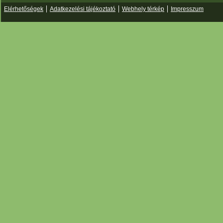
Elérhetőségek
Adatkezelési tájékoztató
Webhely térkép
Impresszum