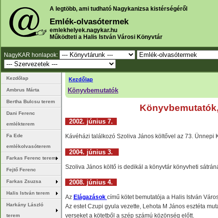
A legtöbb, ami tudható Nagykanizsa kistérségéről
Emlék-olvasótermek
emlekhelyek.nagykar.hu
Működteti a Halis István Városi Könyvtár
NagyKAR honlapok:
Kezdőlap
Kezdőlap
Könyvbemutatók
Ambrus Márta
Bertha Bulcsu terem
Könyvbemutatók,
Dani Ferenc
2002. június 7.
emlékterem
Fa Ede
Kávéházi találkozó Szoliva János költővel az 73. Ünnepi 
emlékolvasóterem
2004. június 3.
Farkas Ferenc terem
Szoliva János költő is dedikál a könyvtár könyvheti sátrá
Fejtő Ferenc
2008. június 4.
Farkas Zsuzsa
Halis István terem
Az
Elágazások
című kötet bemutatója a Halis István Váro
Harkány László
Az estet Czupi gyula vezette, Lehota M János esztéta muta
verseket a kötetből a szép számú közönség előtt.
terem