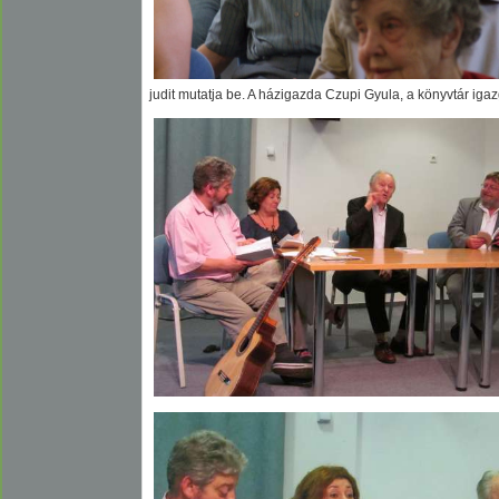
judit mutatja be. A házigazda Czupi Gyula, a könyvtár igaz