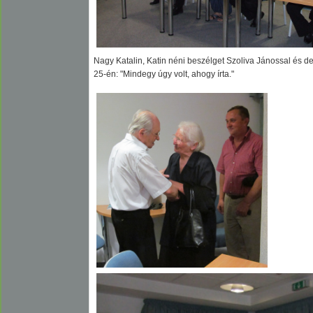
Nagy Katalin, Katin néni beszélget Szoliva Jánossal és de
25-én: "Mindegy úgy volt, ahogy írta."